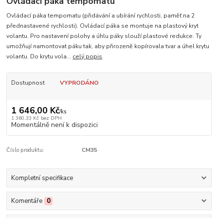
Ovládací páka tempomatu
Ovládací páka tempomatu (přidávání a ubírání rychlosti, paměť na 2
přednastavené rychlosti). Ovládací páka se montuje na plastový kryt
volantu. Pro nastavení polohy a úhlu páky slouží plastové redukce. Ty
umožňují namontovat páku tak, aby přirozeně kopírovala tvar a úhel krytu
volantu. Do krytu vola...
celý popis
Dostupnost
VYPRODÁNO
1 646,00 Kč
/
ks
1 360,33 Kč
bez DPH
Momentálně není k dispozici
Číslo produktu:
CM35
Kompletní specifikace
Komentáře
0