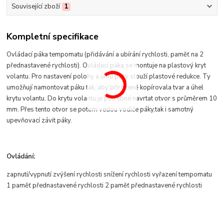
Související zboží
1
Kompletní specifikace
Ovládací páka tempomatu (přidávání a ubírání rychlosti, paměť na 2
přednastavené rychlosti). Ovládací páka se montuje na plastový kryt
volantu. Pro nastavení polohy a úhlu páky slouží plastové redukce. Ty
umožňují namontovat páku tak, aby přirozeně kopírovala tvar a úhel
krytu volantu. Do krytu volantu je potřebné navrtat otvor s průměrem 10
mm. Přes tento otvor se potom vedou vodiče páky,tak i samotný
upevňovací závit páky.
Ovládání:
zapnutí/vypnutí zvýšení rychlosti snížení rychlosti vyřazení tempomatu
1 paměť přednastavené rychlosti 2 paměť přednastavené rychlosti