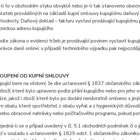
i to v obchodním styku obvyklé nebo je-li tak stanoveno obecně 
lateb prováděných na základě kupní smlouvy kupujícímu daňový d
 hodnoty. Daňový doklad – fakturu vystaví prodávající kupujícímu 
onickou adresu kupujícího.
e zákona o evidenci tržeb je prodávající povinen vystavit kupuj
právce daně online; v případě technického výpadku pak nejpozději
TOUPENÍ OD KUPNÍ SMLOUVY
jící bere na vědomí, že dle ustanovení § 1837 občanského záko
boží, které bylo upraveno podle přání kupujícího nebo pro jeho 
áze, jakož i zboží, které bylo po dodání nenávratně smíseno s ji
 obalu, které spotřebitel z obalu vyňal a z hygienických důvodů
ebo obrazové nahrávky nebo počítačového programu, pokud poruši
dná-li se o případ uvedený v čl. 5.1 obchodních podmínek či o j
cí v souladu s ustanovením § 1829 odst. 1 občanského zákoníku 