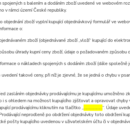
 spojených s balením a dodáním zboží uvedené ve webovém rozhr
o v rámci území České republiky.
 objednání zboží vyplní kupující objednávkový formulář ve web
nformace o:
jednávaném zboží (objednávané zboží „vloží“ kupující do elektr
působu úhrady kupní ceny zboží, údaje o požadovaném způsobu d
formace o nákladech spojených s dodáním zboží (dále společně 
 uvedení takové ceny, při níž je zjevné, že se jedná o chybu v psa
 zasláním objednávky prodávajícímu je kupujícímu umožněno zkon
 to i s ohledem na možnost kupujícího zjišťovat a opravovat chyby
pující prodávajícímu kliknutím na tlačítko „
………………
“. Údaje uved
Prodávající neprodleně po obdržení objednávky toto obdržení kup
cké pošty kupujícího uvedenou v uživatelském účtu či v objednáv