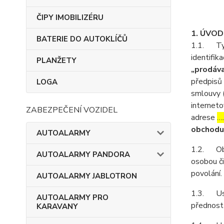
ČIPY IMOBILIZÉRU
1. ÚVO
BATERIE DO AUTOKLÍČŮ
1.1. Tyt
identifika
PLANŽETY
„prodáva
předpisů 
LOGA
smlouvy 
interneto
ZABEZPEČENÍ VOZIDEL
adrese
…
obchodu
AUTOALARMY
1.2. Obch
AUTOALARMY PANDORA
osobou či
povolání.
AUTOALARMY JABLOTRON
1.3. Ust
AUTOALARMY PRO
přednost
KARAVANY