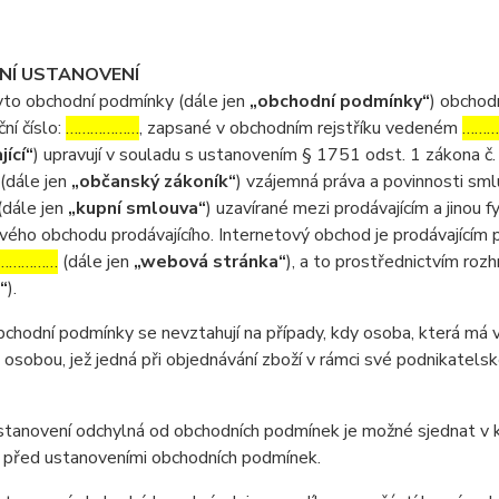
DNÍ USTANOVENÍ
o obchodní podmínky (dále jen
„obchodní podmínky“
) obchod
ční číslo:
………………
, zapsané v obchodním rejstříku vedeném
………
jící“
) upravují v souladu s ustanovením § 1751 odst. 1 zákona č.
(dále jen
„občanský zákoník“
) vzájemná práva a povinnosti sml
(dále jen
„kupní smlouva“
) uzavírané mezi prodávajícím a jinou 
vého obchodu prodávajícího. Internetový obchod je prodávající
……………
(dále jen
„webová stránka“
), a to prostřednictvím roz
“
).
odní podmínky se nevztahují na případy, kdy osoba, která má v ú
 osobou, jež jedná při objednávání zboží v rámci své podnikatel
anovení odchylná od obchodních podmínek je možné sjednat v ku
 před ustanoveními obchodních podmínek.