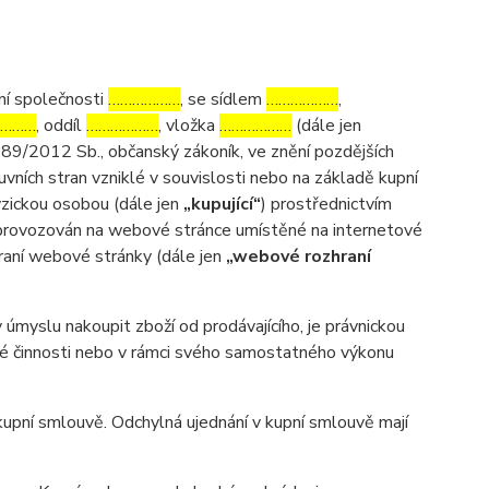
ní společnosti
………………
, se sídlem
………………
,
………
, oddíl
………………
, vložka
………………
(dále jen
 89/2012 Sb., občanský zákoník, ve znění pozdějších
uvních stran vzniklé v souvislosti nebo na základě kupní
fyzickou osobou (dále jen
„kupující“
) prostřednictvím
m provozován na webové stránce umístěné na internetové
hraní webové stránky (dále jen
„webové rozhraní
myslu nakoupit zboží od prodávajícího, je právnickou
ské činnosti nebo v rámci svého samostatného výkonu
pní smlouvě. Odchylná ujednání v kupní smlouvě mají