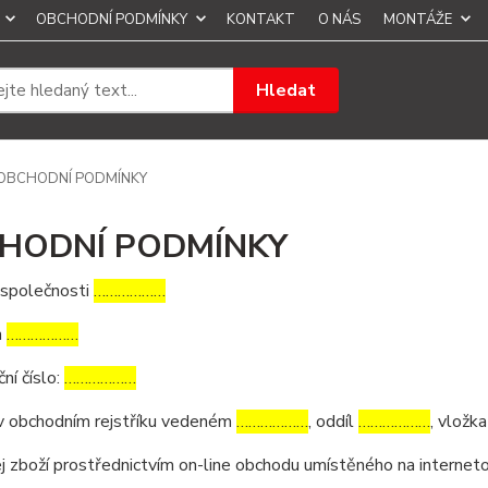
OBCHODNÍ PODMÍNKY
KONTAKT
O NÁS
MONTÁŽE
Hledat
OBCHODNÍ PODMÍNKY
HODNÍ PODMÍNKY
 společnosti
………………
m
………………
ční číslo:
………………
v obchodním rejstříku vedeném
………………
, oddíl
………………
, vložk
j zboží prostřednictvím on-line obchodu umístěného na interne