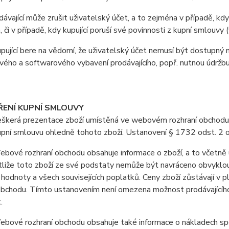
vající může zrušit uživatelský účet, a to zejména v případě, kdy
, či v případě, kdy kupující poruší své povinnosti z kupní smlouv
jící bere na vědomí, že uživatelský účet nemusí být dostupný 
ého a softwarového vybavení prodávajícího, popř. nutnou údržb
ŘENÍ KUPNÍ SMLOUVY
erá prezentace zboží umístěná ve webovém rozhraní obchodu je 
upní smlouvu ohledně tohoto zboží. Ustanovení § 1732 odst. 2 
vé rozhraní obchodu obsahuje informace o zboží, a to včetně u
stliže toto zboží ze své podstaty nemůže být navráceno obvyklo
 hodnoty a všech souvisejících poplatků. Ceny zboží zůstávají v
obchodu. Tímto ustanovením není omezena možnost prodávajícího 
.
ové rozhraní obchodu obsahuje také informace o nákladech spoj