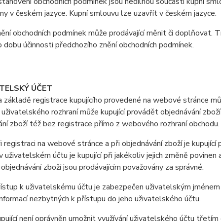
anovení obchodních podmínek jsou nedílnou součástí kupní smlo
y v českém jazyce. Kupní smlouvu lze uzavřít v českém jazyce.
ní obchodních podmínek může prodávající měnit či doplňovat. T
o dobu účinnosti předchozího znění obchodních podmínek.
ATELSKÝ ÚČET
ákladě registrace kupujícího provedené na webové stránce může
uživatelského rozhraní může kupující provádět objednávání zboží
ní zboží též bez registrace přímo z webového rozhraní obchodu.
registraci na webové stránce a při objednávání zboží je kupující
 uživatelském účtu je kupující při jakékoliv jejich změně povine
i objednávání zboží jsou prodávajícím považovány za správné.
stup k uživatelskému účtu je zabezpečen uživatelským jménem a 
nformací nezbytných k přístupu do jeho uživatelského účtu.
jící není oprávněn umožnit využívání uživatelského účtu třetí