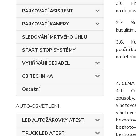
3.6. Prod
na doprav
PARKOVACÍ ASISTENT
3.7. Smlu
PARKOVACÍ KAMERY
kupujícím
SLEDOVÁNÍ MRTVÉHO ÚHLU
3.8. Kupu
použití k
START-STOP SYSTÉMY
na telefo
VYHŘÍVÁNÍ SEDADEL
CB TECHNIKA
4. CENA
Ostatní
4.1. Cenu
způsoby:
v hotovos
AUTO-OSVĚTLENÍ
v hotovos
bezhotov
LED AUTOŽÁROVKY ATEST
bezhotov
TRUCK LED ATEST
bezhotov