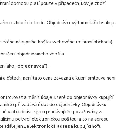
aní obchodu platí pouze v případech, kdy je zboží
ovém rozhraní obchodu. Objednávkový formulář obsahuje
onického nákupního košíku webového rozhraní obchodu),
oručení objednávaného zboží a
jen jako
„objednávka“
).
ní a číslech, není tato cena závazná a kupní smlouva není
trolovat a měnit údaje, které do objednávky kupující
 vzniklé při zadávání dat do objednávky. Objednávku
ené v objednávce jsou prodávajícím považovány za
ujícímu potvrdí elektronickou poštou, a to na adresu
ce (dále jen
„elektronická adresa kupujícího“
).