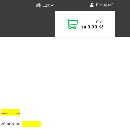
Přihlášení
CZK
0
ks
za
0,00 Kč
a
………………
tové adrese
………………