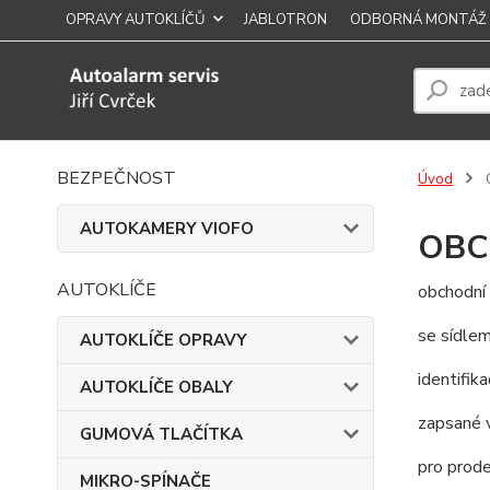
OPRAVY AUTOKLÍČŮ
JABLOTRON
ODBORNÁ MONTÁŽ
BEZPEČNOST
Úvod
AUTOKAMERY VIOFO
OBC
AUTOKLÍČE
obchodní
se sídle
AUTOKLÍČE OPRAVY
identifika
AUTOKLÍČE OBALY
zapsané 
GUMOVÁ TLAČÍTKA
pro prode
MIKRO-SPÍNAČE