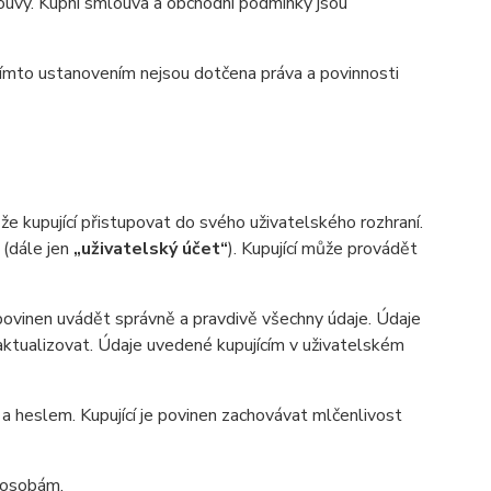
uvy. Kupní smlouva a obchodní podmínky jsou
ímto ustanovením nejsou dotčena práva a povinnosti
 kupující přistupovat do svého uživatelského rozhraní.
 (dále jen
„uživatelský účet“
). Kupující může provádět
 povinen uvádět správně a pravdivě všechny údaje. Údaje
n aktualizovat. Údaje uvedené kupujícím v uživatelském
heslem. Kupující je povinen zachovávat mlčenlivost
m osobám.