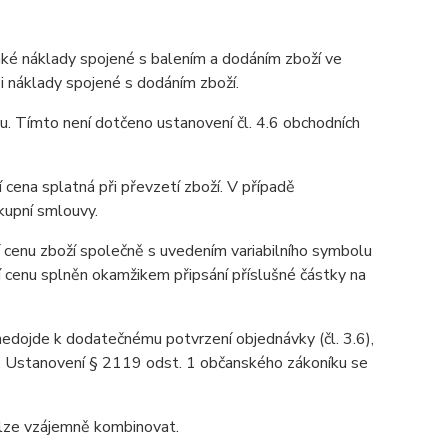
aké náklady spojené s balením a dodáním zboží ve
 i náklady spojené s dodáním zboží.
u. Tímto není dotčeno ustanovení čl. 4.6 obchodních
 cena splatná při převzetí zboží. V případě
kupní smlouvy.
 cenu zboží společně s uvedením variabilního symbolu
í cenu splněn okamžikem připsání příslušné částky na
 nedojde k dodatečnému potvrzení objednávky (čl. 3.6),
u. Ustanovení § 2119 odst. 1 občanského zákoníku se
elze vzájemně kombinovat.