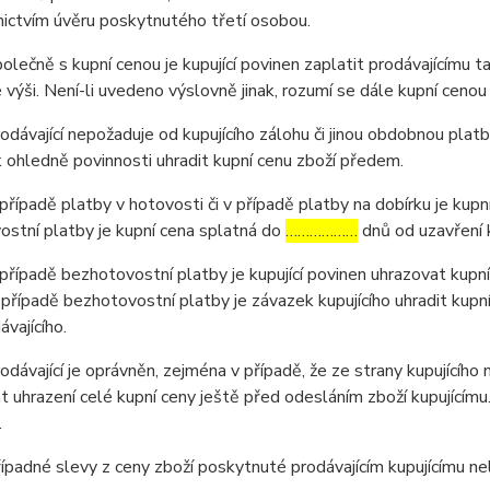
ictvím úvěru poskytnutého třetí osobou.
ečně s kupní cenou je kupující povinen zaplatit prodávajícímu t
výši. Není-li uvedeno výslovně jinak, rozumí se dále kupní cenou
ávající nepožaduje od kupujícího zálohu či jinou obdobnou platb
ohledně povinnosti uhradit kupní cenu zboží předem.
ípadě platby v hotovosti či v případě platby na dobírku je kupní
stní platby je kupní cena splatná do
………………
dnů od uzavření 
ípadě bezhotovostní platby je kupující povinen uhrazovat kupní
 případě bezhotovostní platby je závazek kupujícího uhradit kupn
ávajícího.
ávající je oprávněn, zejména v případě, že ze strany kupujícího
 uhrazení celé kupní ceny ještě před odesláním zboží kupujícím
.
padné slevy z ceny zboží poskytnuté prodávajícím kupujícímu n