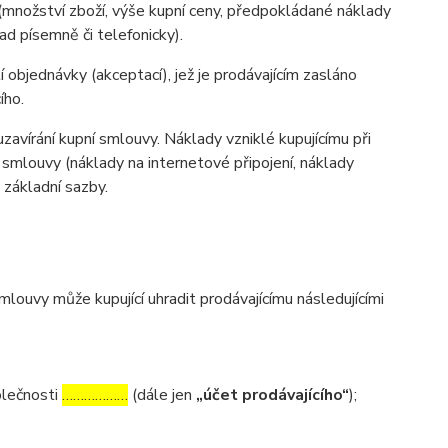
(množství zboží, výše kupní ceny, předpokládané náklady
d písemně či telefonicky).
 objednávky (akceptací), jež je prodávajícím zasláno
ího.
zavírání kupní smlouvy. Náklady vzniklé kupujícímu při
 smlouvy (náklady na internetové připojení, náklady
d základní sazby.
ouvy může kupující uhradit prodávajícímu následujícími
olečnosti
………………
(dále jen
„účet prodávajícího“
);