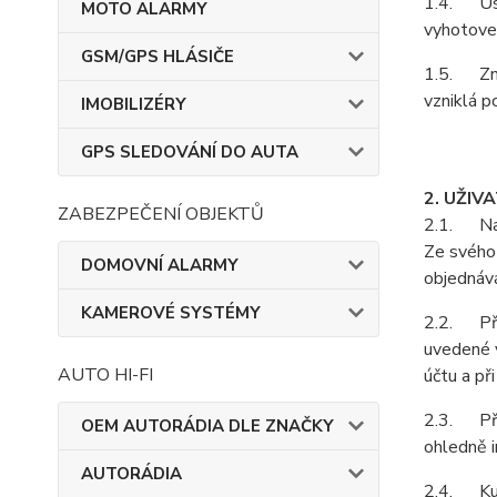
1.4. Ust
MOTO ALARMY
vyhotoven
GSM/GPS HLÁSIČE
1.5. Zně
vzniklá p
IMOBILIZÉRY
GPS SLEDOVÁNÍ DO AUTA
2. UŽIV
ZABEZPEČENÍ OBJEKTŮ
2.1. Na z
Ze svého 
DOMOVNÍ ALARMY
objednává
KAMEROVÉ SYSTÉMY
2.2. Při 
uvedené v
AUTO HI-FI
účtu a př
2.3. Pří
OEM AUTORÁDIA DLE ZNAČKY
ohledně i
AUTORÁDIA
2.4. Kupu