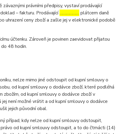
závaznými právními předpisy, vystaví prodávající
oklad – fakturu. Prodávající
………………
plátcem daně
po uhrazení ceny zboží a zašle jej v elektronické podobě
ícímu účtenku. Zároveň je povinen zaevidovat přijatou
 do 48 hodin.
níku, nelze mimo jiné odstoupit od kupní smlouvy o
osobu, od kupní smlouvy o dodávce zboží, které podléhá
ným zbožím, od kupní smlouvy o dodávce zboží v
 jej není možné vrátit a od kupní smlouvy o dodávce
l jejich původní obal.
iný případ, kdy nelze od kupní smlouvy odstoupit,
právo od kupní smlouvy odstoupit, a to do čtrnácti (14)