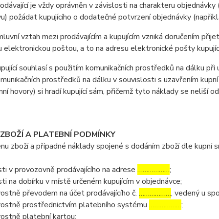
ávající je vždy oprávněn v závislosti na charakteru objednávky 
u) požádat kupujícího o dodatečné potvrzení objednávky (napříkla
vní vztah mezi prodávajícím a kupujícím vzniká doručením přijetí
u elektronickou poštou, a to na adresu elektronické pošty kupujíc
jící souhlasí s použitím komunikačních prostředků na dálku při u
omunikačních prostředků na dálku v souvislosti s uzavřením kupní
nní hovory) si hradí kupující sám, přičemž tyto náklady se neliší o
 ZBOŽÍ A PLATEBNÍ PODMÍNKY
 zboží a případné náklady spojené s dodáním zboží dle kupní sml
ti v provozovně prodávajícího na adrese
………………
;
ti na dobírku v místě určeném kupujícím v objednávce;
ostně převodem na účet prodávajícího č.
………………
, vedený u sp
ostně prostřednictvím platebního systému
………………
;
ostně platební kartou;