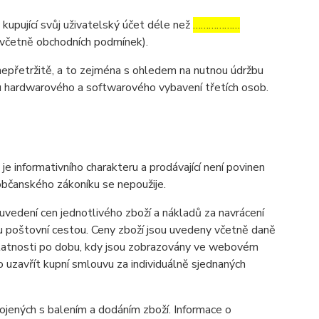
 kupující svůj uživatelský účet déle než
………………
y (včetně obchodních podmínek).
nepřetržitě, a to zejména s ohledem na nutnou údržbu
u hardwarového a softwarového vybavení třetích osob.
informativního charakteru a prodávající není povinen
občanského zákoníku se nepoužije.
vedení cen jednotlivého zboží a nákladů za navrácení
u poštovní cestou. Ceny zboží jsou uvedeny včetně daně
 platnosti po dobu, kdy jsou zobrazovány ve webovém
uzavřít kupní smlouvu za individuálně sjednaných
ených s balením a dodáním zboží. Informace o