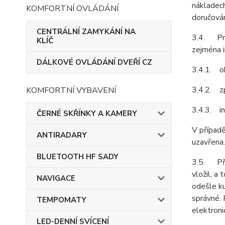
nákladech
KOMFORTNÍ OVLÁDÁNÍ
doručován
CENTRÁLNÍ ZAMYKÁNÍ NA
3.4. Pro
KLÍČ
zejména i
DÁLKOVÉ OVLÁDÁNÍ DVEŘÍ CZ
3.4.1. ob
3.4.2. z
KOMFORTNÍ VYBAVENÍ
3.4.3. in
ČERNÉ SKŘÍNKY A KAMERY
V případě
ANTIRADARY
uzavřena.
BLUETOOTH HF SADY
3.5. Před
vložil, a
NAVIGACE
odešle ku
správné. 
TEMPOMATY
elektroni
LED-DENNÍ SVÍCENÍ