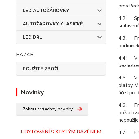
prostředn
LED AUTOŽÁROVKY
4.2. Spol
AUTOŽÁROVKY KLASICKÉ
smluvené 
LED DRL
4.3. Prod
podmínek 
BAZAR
4.4. V př
bezhotovo
POUŽITÉ ZBOŽÍ
4.5. V př
platby. V
Novinky
účet prod
4.6. Prod
Zobrazit všechny novinky
požadovat
nepoužije
UBYTOVÁNÍ S KRYTÝM BAZÉNEM
4.7. Pří