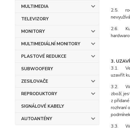
MULTIMEDIA
2.5. rodá
nevyužívá
TELEVIZORY
2.6. Kupu
MONITORY
hardwarov
MULTIMEDIÁLNÍ MONITORY
PLASTOVÉ REDUKCE
3. UZAV
3.1. Vešk
SUBWOOFERY
uzavřít k
ZESILOVAČE
3.2. Webo
zboží, je
REPRODUKTORY
z přidané
SIGNÁLOVÉ KABELY
rozhraní 
podmínek
AUTOANTÉNY
3.3. Web